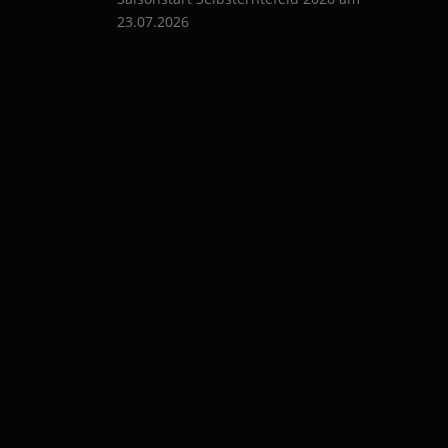
g
23.07.2026
a
t
i
o
n