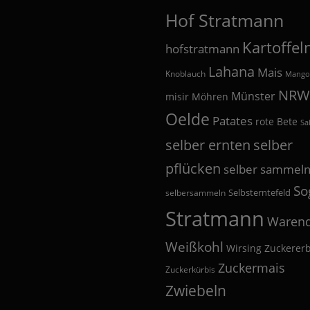
Hof Stratmann
Kartoffel
hofstratmann
Lahana
Mais
Knoblauch
Mango
NRW
Münster
misir
Möhren
Oelde
Patates
rote Bete
Sa
selber
selber ernten
pflücken
selber sammel
So
Selbsterntefeld
selbersammeln
Stratmann
Warend
Weißkohl
Wirsing
Zuckerer
Zuckermais
Zuckerkürbis
Zwiebeln