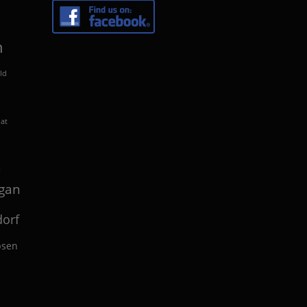
n
ld
lat
n
gan
orf
bsen