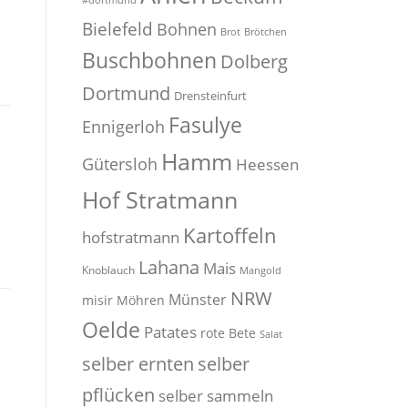
#dortmund
Bielefeld
Bohnen
Brot
Brötchen
Buschbohnen
Dolberg
Dortmund
Drensteinfurt
Fasulye
Ennigerloh
Hamm
Gütersloh
Heessen
Hof Stratmann
Kartoffeln
hofstratmann
Lahana
Mais
Knoblauch
Mangold
NRW
Münster
misir
Möhren
Oelde
Patates
rote Bete
Salat
selber
selber ernten
pflücken
selber sammeln