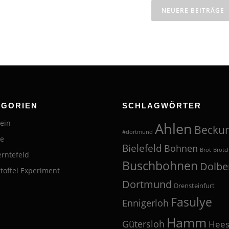
NEUERE BEITRÄGE
EGORIEN
SCHLAGWÖRTER
ein
Ahlen
Becku
#dortmund
te
Bielefeld
Bohnen
Brot
Brötc
erntefeld
Buschbohnen
Dolbe
toffel Experiment
Dortmund
Drensteinfurt
Fasulye
Ennigerloh
Hamm
Gütersloh
Hees