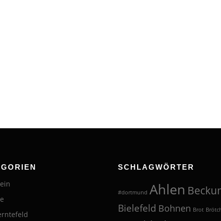
EGORIEN
SCHLAGWÖRTER
ein
Ahlen
Becku
#dortmund
te
Bielefeld
Bohnen
Brot
Brötc
erntefeld