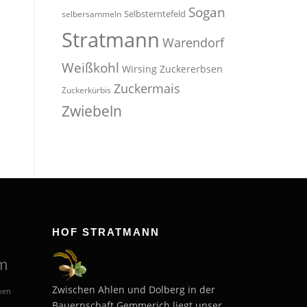
Sogan
Selbsterntefeld
selbersammeln
Stratmann
Warendorf
Weißkohl
Wirsing
Zuckererbsen
Zuckermais
Zuckerkürbis
Zwiebeln
HOF STRATMANN
m
Zwischen Ahlen und Dolberg in der
hen
Bauernschaft Gemmerich liegt unser