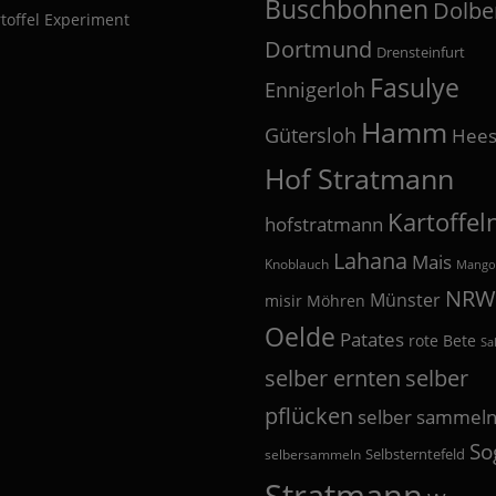
Buschbohnen
Dolbe
toffel Experiment
Dortmund
Drensteinfurt
Fasulye
Ennigerloh
Hamm
Gütersloh
Hees
Hof Stratmann
Kartoffel
hofstratmann
Lahana
Mais
Knoblauch
Mango
NRW
Münster
misir
Möhren
Oelde
Patates
rote Bete
Sa
selber
selber ernten
pflücken
selber sammel
So
Selbsterntefeld
selbersammeln