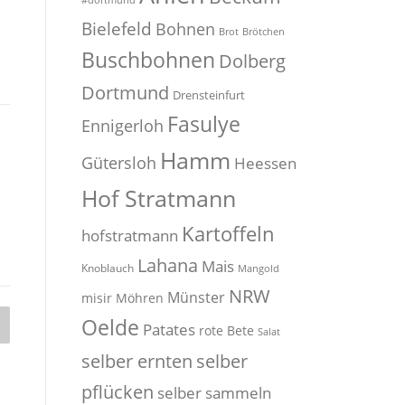
#dortmund
Bielefeld
Bohnen
Brot
Brötchen
Buschbohnen
Dolberg
Dortmund
Drensteinfurt
Fasulye
Ennigerloh
Hamm
Gütersloh
Heessen
Hof Stratmann
Kartoffeln
hofstratmann
Lahana
Mais
Knoblauch
Mangold
NRW
Münster
misir
Möhren
Oelde
Patates
rote Bete
Salat
selber
selber ernten
pflücken
selber sammeln