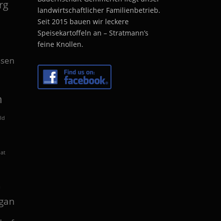
rg
landwirtschaftlicher Familienbetrieb.
Seit 2015 bauen wir leckere
Speisekartoffeln an – Stratmann’s
feine Knollen.
sen
n
ld
lat
n
gan