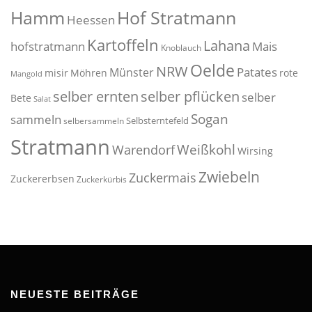
Hof Stratmann
Hamm
Heessen
Kartoffeln
Lahana
hofstratmann
Mais
Knoblauch
Oelde
NRW
Patates
Münster
misir
Möhren
rote
Mangold
selber pflücken
selber ernten
selber
Bete
Salat
Sogan
sammeln
Selbsterntefeld
selbersammeln
Stratmann
Weißkohl
Warendorf
Wirsing
Zwiebeln
Zuckermais
Zuckererbsen
Zuckerkürbis
NEUESTE BEITRÄGE