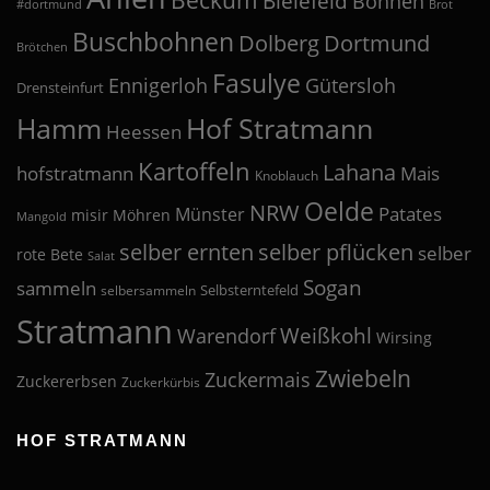
Bielefeld
Bohnen
#dortmund
Brot
Buschbohnen
Dolberg
Dortmund
Brötchen
Fasulye
Ennigerloh
Gütersloh
Drensteinfurt
Hof Stratmann
Hamm
Heessen
Kartoffeln
Lahana
hofstratmann
Mais
Knoblauch
Oelde
NRW
Patates
Münster
misir
Möhren
Mangold
selber pflücken
selber ernten
selber
rote Bete
Salat
Sogan
sammeln
Selbsterntefeld
selbersammeln
Stratmann
Weißkohl
Warendorf
Wirsing
Zwiebeln
Zuckermais
Zuckererbsen
Zuckerkürbis
HOF STRATMANN