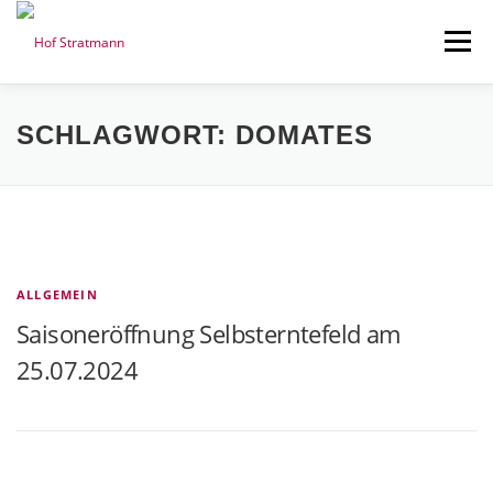
Zum
Inhalt
Menü
springen
AKTUELLES
HOFLADEN
ÜBER UNS
SCHLAGWORT:
DOMATES
SELBSTERNTEFELD
KARTOFFELN
KONTAKT
ALLGEMEIN
Saisoneröffnung Selbsterntefeld am
25.07.2024