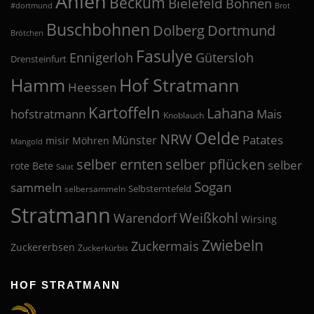
Ahlen
Beckum
Bielefeld
Bohnen
#dortmund
Brot
Buschbohnen
Dolberg
Dortmund
Brötchen
Fasulye
Ennigerloh
Gütersloh
Drensteinfurt
Hof Stratmann
Hamm
Heessen
Kartoffeln
Lahana
hofstratmann
Mais
Knoblauch
Oelde
NRW
Patates
Münster
misir
Möhren
Mangold
selber pflücken
selber ernten
selber
rote Bete
Salat
Sogan
sammeln
Selbsterntefeld
selbersammeln
Stratmann
Weißkohl
Warendorf
Wirsing
Zwiebeln
Zuckermais
Zuckererbsen
Zuckerkürbis
HOF STRATMANN