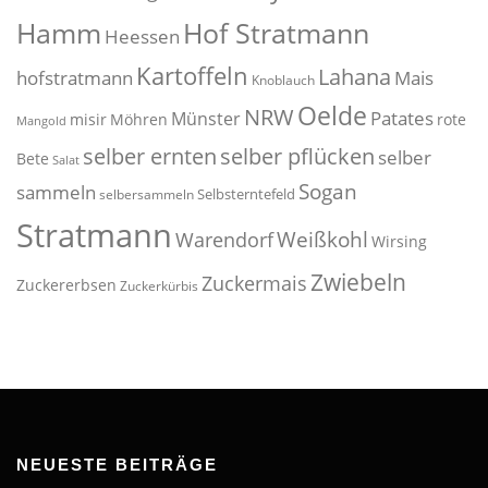
Hof Stratmann
Hamm
Heessen
Kartoffeln
Lahana
hofstratmann
Mais
Knoblauch
Oelde
NRW
Patates
Münster
misir
Möhren
rote
Mangold
selber pflücken
selber ernten
selber
Bete
Salat
Sogan
sammeln
Selbsterntefeld
selbersammeln
Stratmann
Weißkohl
Warendorf
Wirsing
Zwiebeln
Zuckermais
Zuckererbsen
Zuckerkürbis
NEUESTE BEITRÄGE