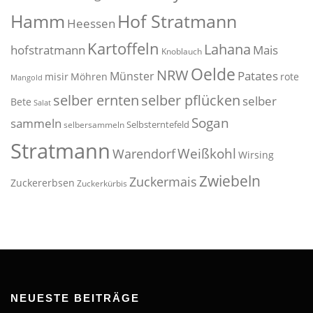
Hof Stratmann
Hamm
Heessen
Kartoffeln
Lahana
hofstratmann
Mais
Knoblauch
Oelde
NRW
Patates
Münster
misir
Möhren
rote
Mangold
selber pflücken
selber ernten
selber
Bete
Salat
Sogan
sammeln
Selbsterntefeld
selbersammeln
Stratmann
Weißkohl
Warendorf
Wirsing
Zwiebeln
Zuckermais
Zuckererbsen
Zuckerkürbis
NEUESTE BEITRÄGE