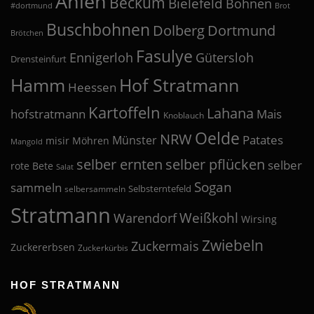
Ahlen
Beckum
Bielefeld
Bohnen
#dortmund
Brot
Buschbohnen
Dolberg
Dortmund
Brötchen
Fasulye
Ennigerloh
Gütersloh
Drensteinfurt
Hof Stratmann
Hamm
Heessen
Kartoffeln
Lahana
hofstratmann
Mais
Knoblauch
Oelde
NRW
Patates
Münster
misir
Möhren
Mangold
selber pflücken
selber ernten
selber
rote Bete
Salat
Sogan
sammeln
Selbsterntefeld
selbersammeln
Stratmann
Weißkohl
Warendorf
Wirsing
Zwiebeln
Zuckermais
Zuckererbsen
Zuckerkürbis
HOF STRATMANN