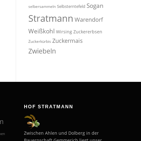
Sogan
Selbsterntefeld
selbersammeln
Stratmann
Warendorf
Weißkohl
Wirsing
Zuckererbsen
Zuckermais
Zuckerkürbis
Zwiebeln
HOF STRATMANN
m
Zwischen Ahlen und Dolberg in der
hen
Bauernschaft Gemmerich liegt unser