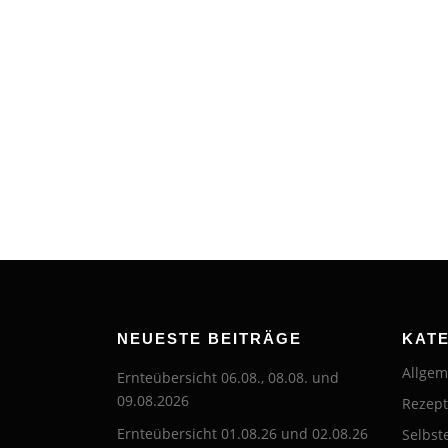
NEUESTE BEITRÄGE
KAT
Allgem
Ernteübersicht 06.08., 08.08. und
09.08.2026
Rezep
Ernteübersicht 01.08.26 und 02.08.26
Selbst