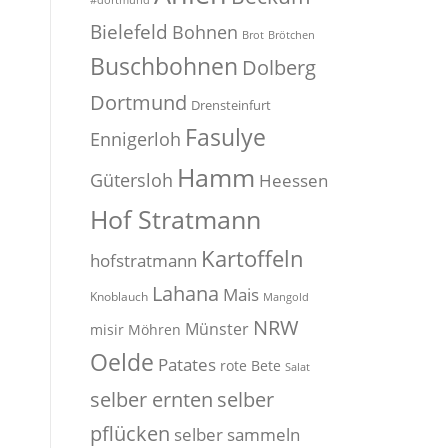
#dortmund
Bielefeld
Bohnen
Brot
Brötchen
Buschbohnen
Dolberg
Dortmund
Drensteinfurt
Fasulye
Ennigerloh
Hamm
Gütersloh
Heessen
Hof Stratmann
Kartoffeln
hofstratmann
Lahana
Mais
Knoblauch
Mangold
NRW
Münster
misir
Möhren
Oelde
Patates
rote Bete
Salat
selber
selber ernten
pflücken
selber sammeln