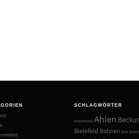
EGORIEN
SCHLAGWÖRTER
ein
Ahlen
Becku
#dortmund
te
Bielefeld
Bohnen
Brot
Brötc
erntefeld