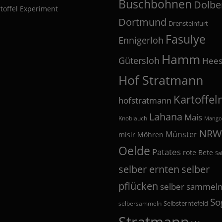
Buschbohnen
Dolbe
toffel Experiment
Dortmund
Drensteinfurt
Fasulye
Ennigerloh
Hamm
Gütersloh
Hees
Hof Stratmann
Kartoffel
hofstratmann
Lahana
Mais
Knoblauch
Mango
NRW
Münster
misir
Möhren
Oelde
Patates
rote Bete
Sa
selber
selber ernten
pflücken
selber sammel
So
Selbsterntefeld
selbersammeln