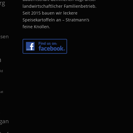
rg
landwirtschaftlicher Familienbetrieb.
Seit 2015 bauen wir leckere
Speisekartoffeln an – Stratmann’s
feine Knollen.
sen
n
ld
lat
n
gan