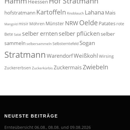
Hof Stratmann
Hamm
Heessen
Kartoffeln
Lahana
hofstratmann
Mais
Knoblauch
Oelde
NRW
Patates
Münster
misir
Möhren
rote
Mangold
selber pflücken
selber ernten
selber
Bete
Salat
Sogan
sammeln
Selbsterntefeld
selbersammeln
Stratmann
Weißkohl
Warendorf
Wirsing
Zwiebeln
Zuckermais
Zuckererbsen
Zuckerkürbis
NEUESTE BEITRÄGE
Ernteübersicht 06.08., 08.08. und 09.08.2026