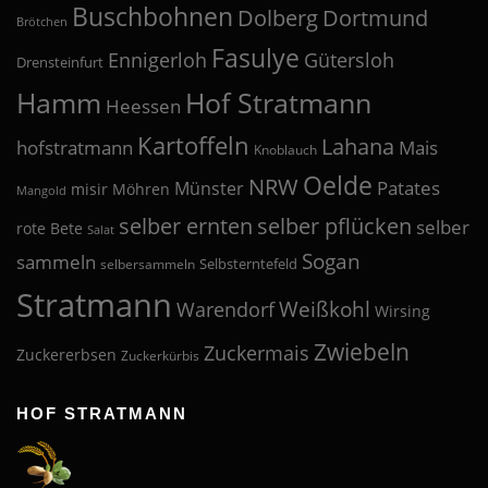
Buschbohnen
Dolberg
Dortmund
Brötchen
Fasulye
Ennigerloh
Gütersloh
Drensteinfurt
Hof Stratmann
Hamm
Heessen
Kartoffeln
Lahana
hofstratmann
Mais
Knoblauch
Oelde
NRW
Patates
Münster
misir
Möhren
Mangold
selber pflücken
selber ernten
selber
rote Bete
Salat
Sogan
sammeln
Selbsterntefeld
selbersammeln
Stratmann
Weißkohl
Warendorf
Wirsing
Zwiebeln
Zuckermais
Zuckererbsen
Zuckerkürbis
HOF STRATMANN