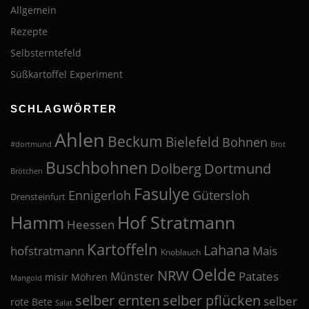
Allgemein
Rezepte
Selbsterntefeld
Süßkartoffel Experiment
SCHLAGWÖRTER
Ahlen
Beckum
Bielefeld
Bohnen
#dortmund
Brot
Buschbohnen
Dolberg
Dortmund
Brötchen
Fasulye
Ennigerloh
Gütersloh
Drensteinfurt
Hof Stratmann
Hamm
Heessen
Kartoffeln
Lahana
hofstratmann
Mais
Knoblauch
Oelde
NRW
Patates
Münster
misir
Möhren
Mangold
selber pflücken
selber ernten
selber
rote Bete
Salat