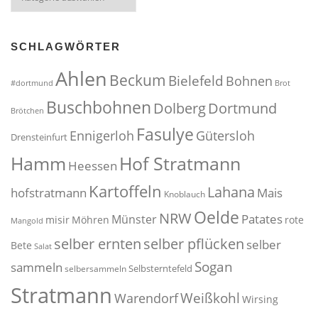
SCHLAGWÖRTER
Ahlen
Beckum
Bielefeld
Bohnen
#dortmund
Brot
Buschbohnen
Dolberg
Dortmund
Brötchen
Fasulye
Ennigerloh
Gütersloh
Drensteinfurt
Hof Stratmann
Hamm
Heessen
Kartoffeln
Lahana
hofstratmann
Mais
Knoblauch
Oelde
NRW
Patates
Münster
misir
Möhren
rote
Mangold
selber pflücken
selber ernten
selber
Bete
Salat
Sogan
sammeln
Selbsterntefeld
selbersammeln
Stratmann
Weißkohl
Warendorf
Wirsing