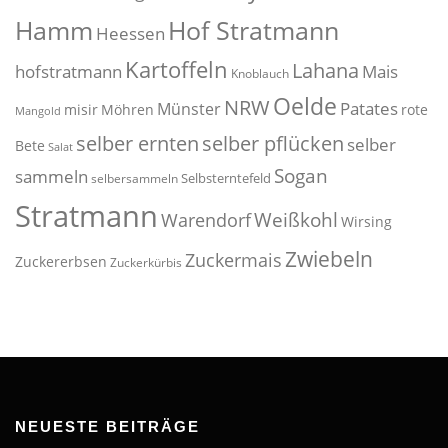
Hof Stratmann
Hamm
Heessen
Kartoffeln
Lahana
hofstratmann
Mais
Knoblauch
Oelde
NRW
Patates
Münster
misir
Möhren
rote
Mangold
selber pflücken
selber ernten
selber
Bete
Salat
Sogan
sammeln
Selbsterntefeld
selbersammeln
Stratmann
Weißkohl
Warendorf
Wirsing
Zwiebeln
Zuckermais
Zuckererbsen
Zuckerkürbis
NEUESTE BEITRÄGE