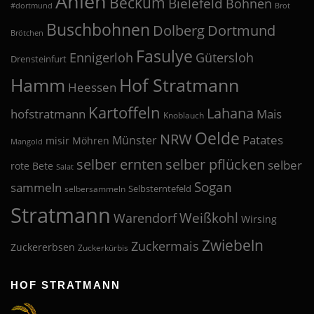
Ahlen
Beckum
Bielefeld
Bohnen
#dortmund
Brot
Buschbohnen
Dolberg
Dortmund
Brötchen
Fasulye
Ennigerloh
Gütersloh
Drensteinfurt
Hof Stratmann
Hamm
Heessen
Kartoffeln
Lahana
hofstratmann
Mais
Knoblauch
Oelde
NRW
Patates
Münster
misir
Möhren
Mangold
selber pflücken
selber ernten
selber
rote Bete
Salat
Sogan
sammeln
Selbsterntefeld
selbersammeln
Stratmann
Weißkohl
Warendorf
Wirsing
Zwiebeln
Zuckermais
Zuckererbsen
Zuckerkürbis
HOF STRATMANN