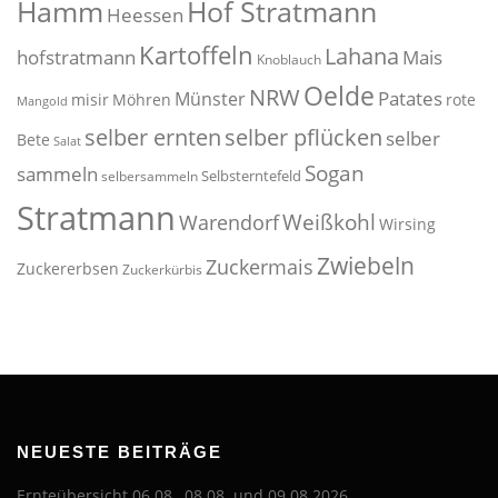
Hof Stratmann
Hamm
Heessen
Kartoffeln
Lahana
hofstratmann
Mais
Knoblauch
Oelde
NRW
Patates
Münster
misir
Möhren
rote
Mangold
selber pflücken
selber ernten
selber
Bete
Salat
Sogan
sammeln
Selbsterntefeld
selbersammeln
Stratmann
Weißkohl
Warendorf
Wirsing
Zwiebeln
Zuckermais
Zuckererbsen
Zuckerkürbis
NEUESTE BEITRÄGE
Ernteübersicht 06.08., 08.08. und 09.08.2026