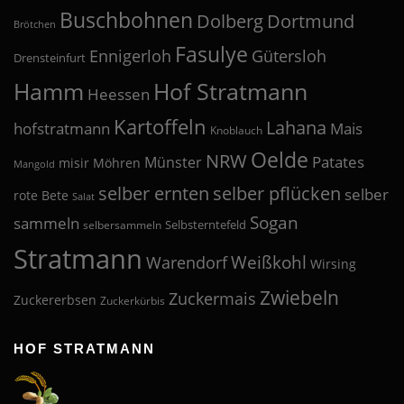
Buschbohnen
Dolberg
Dortmund
Brötchen
Fasulye
Ennigerloh
Gütersloh
Drensteinfurt
Hof Stratmann
Hamm
Heessen
Kartoffeln
Lahana
hofstratmann
Mais
Knoblauch
Oelde
NRW
Patates
Münster
misir
Möhren
Mangold
selber pflücken
selber ernten
selber
rote Bete
Salat
Sogan
sammeln
Selbsterntefeld
selbersammeln
Stratmann
Weißkohl
Warendorf
Wirsing
Zwiebeln
Zuckermais
Zuckererbsen
Zuckerkürbis
HOF STRATMANN