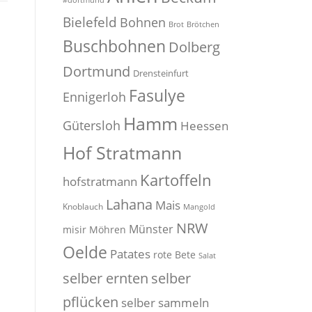
#dortmund
Bielefeld
Bohnen
Brot
Brötchen
Buschbohnen
Dolberg
Dortmund
Drensteinfurt
Fasulye
Ennigerloh
Hamm
Gütersloh
Heessen
Hof Stratmann
Kartoffeln
hofstratmann
Lahana
Mais
Knoblauch
Mangold
NRW
Münster
misir
Möhren
Oelde
Patates
rote Bete
Salat
selber
selber ernten
pflücken
selber sammeln