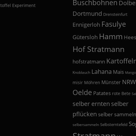
Buschbohnen
Dolbe
toffel Experiment
Dortmund
Drensteinfurt
Fasulye
Ennigerloh
Hamm
Gütersloh
Hees
Hof Stratmann
Kartoffel
hofstratmann
Lahana
Mais
Knoblauch
Mango
NRW
Münster
misir
Möhren
Oelde
Patates
rote Bete
Sa
selber
selber ernten
pflücken
selber sammel
So
Selbsterntefeld
selbersammeln