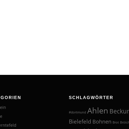
EGORIEN
SCHLAGWÖRTER
ein
Ahlen
Becku
#dortmund
te
Bielefeld
Bohnen
Brot
Brötc
erntefeld