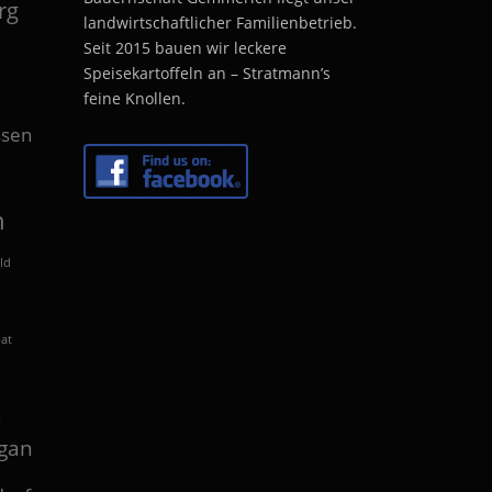
rg
landwirtschaftlicher Familienbetrieb.
Seit 2015 bauen wir leckere
Speisekartoffeln an – Stratmann’s
feine Knollen.
sen
n
ld
lat
n
gan