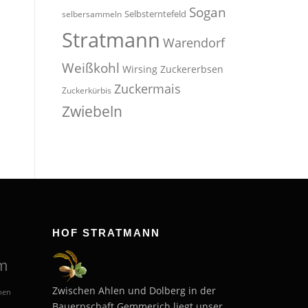
Sogan
Selbsterntefeld
selbersammeln
Stratmann
Warendorf
Weißkohl
Wirsing
Zuckererbsen
Zuckermais
Zuckerkürbis
Zwiebeln
HOF STRATMANN
m
Zwischen Ahlen und Dolberg in der
hen
Bauernschaft Gemmerich liegt unser