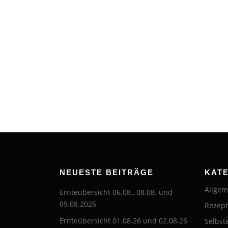
NEUESTE BEITRÄGE
KAT
Allgem
Ernteübersicht 06.08., 08.08. und
09.08.2026
Rezep
Ernteübersicht 01.08.26 und 02.08.26
Selbst