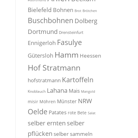
#dortmund
Bielefeld
Bohnen
Brot
Brötchen
Buschbohnen
Dolberg
Dortmund
Drensteinfurt
Fasulye
Ennigerloh
Hamm
Gütersloh
Heessen
Hof Stratmann
Kartoffeln
hofstratmann
Lahana
Mais
Knoblauch
Mangold
NRW
Münster
misir
Möhren
Oelde
Patates
rote Bete
Salat
selber
selber ernten
pflücken
selber sammeln