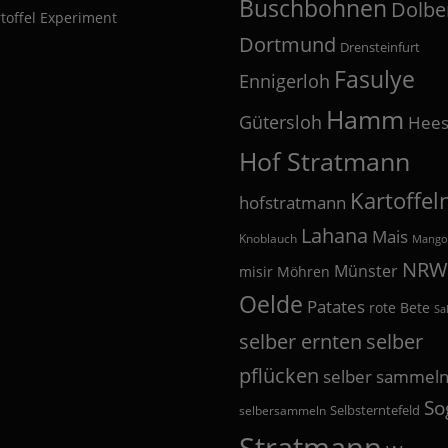
Buschbohnen
Dolbe
toffel Experiment
Dortmund
Drensteinfurt
Fasulye
Ennigerloh
Hamm
Gütersloh
Hees
Hof Stratmann
Kartoffel
hofstratmann
Lahana
Mais
Knoblauch
Mango
NRW
Münster
misir
Möhren
Oelde
Patates
rote Bete
Sa
selber
selber ernten
pflücken
selber sammel
So
Selbsterntefeld
selbersammeln