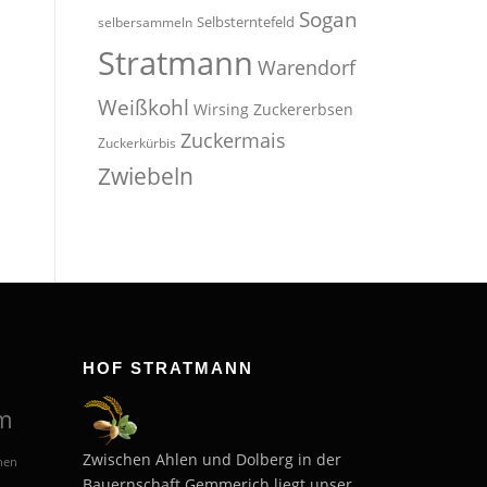
Sogan
Selbsterntefeld
selbersammeln
Stratmann
Warendorf
Weißkohl
Wirsing
Zuckererbsen
Zuckermais
Zuckerkürbis
Zwiebeln
HOF STRATMANN
m
Zwischen Ahlen und Dolberg in der
hen
Bauernschaft Gemmerich liegt unser