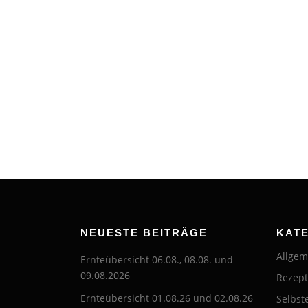
NEUESTE BEITRÄGE
KAT
Allgem
Ernteübersicht 06.08., 08.08. und
09.08.2026
Rezep
Ernteübersicht 01.08.26 und 02.08.26
Selbst