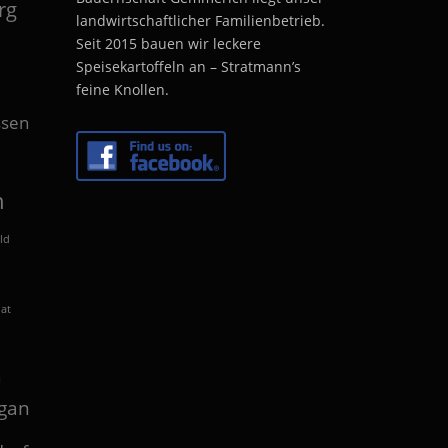
rg
landwirtschaftlicher Familienbetrieb.
Seit 2015 bauen wir leckere
Speisekartoffeln an – Stratmann’s
feine Knollen.
sen
n
ld
lat
n
gan