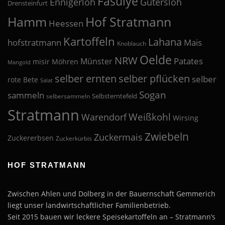
Fasulye
Ennigerloh
Gütersloh
Drensteinfurt
Hof Stratmann
Hamm
Heessen
Kartoffeln
Lahana
hofstratmann
Mais
Knoblauch
Oelde
NRW
Patates
Münster
misir
Möhren
Mangold
selber pflücken
selber ernten
selber
rote Bete
Salat
Sogan
sammeln
Selbsterntefeld
selbersammeln
Stratmann
Weißkohl
Warendorf
Wirsing
Zwiebeln
Zuckermais
Zuckererbsen
Zuckerkürbis
HOF STRATMANN
Zwischen Ahlen und Dolberg in der Bauernschaft Gemmerich
liegt unser landwirtschaftlicher Familienbetrieb.
Seit 2015 bauen wir leckere Speisekartoffeln an – Stratmann’s