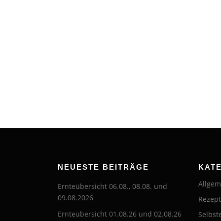
NEUESTE BEITRÄGE
KAT
Allgem
Ernteübersicht 06.08., 08.08. und
09.08.2026
Rezep
Ernteübersicht 01.08.26 und 02.08.26
Selbst