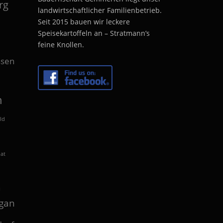
rg
landwirtschaftlicher Familienbetrieb.
Seit 2015 bauen wir leckere
Speisekartoffeln an – Stratmann’s
feine Knollen.
sen
n
ld
lat
n
gan