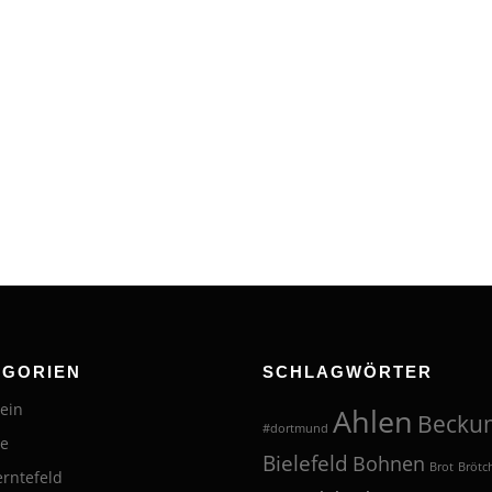
EGORIEN
SCHLAGWÖRTER
ein
Ahlen
Becku
#dortmund
te
Bielefeld
Bohnen
Brot
Brötc
erntefeld