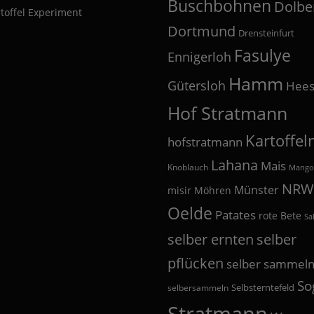
Buschbohnen
Dolbe
toffel Experiment
Dortmund
Drensteinfurt
Fasulye
Ennigerloh
Hamm
Gütersloh
Hees
Hof Stratmann
Kartoffel
hofstratmann
Lahana
Mais
Knoblauch
Mango
NRW
Münster
misir
Möhren
Oelde
Patates
rote Bete
Sa
selber
selber ernten
pflücken
selber sammel
So
Selbsterntefeld
selbersammeln