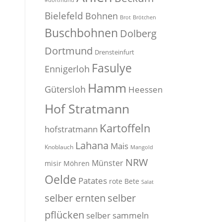
#dortmund
Bielefeld
Bohnen
Brot
Brötchen
Buschbohnen
Dolberg
Dortmund
Drensteinfurt
Fasulye
Ennigerloh
Hamm
Gütersloh
Heessen
Hof Stratmann
Kartoffeln
hofstratmann
Lahana
Mais
Knoblauch
Mangold
NRW
Münster
misir
Möhren
Oelde
Patates
rote Bete
Salat
selber
selber ernten
pflücken
selber sammeln