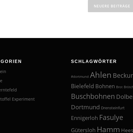
NEUERE BEITRÄGE
EGORIEN
SCHLAGWÖRTER
ein
Ahlen
Becku
#dortmund
te
Bielefeld
Bohnen
Brot
Brötc
erntefeld
Buschbohnen
Dolbe
toffel Experiment
Dortmund
Drensteinfurt
Fasulye
Ennigerloh
Hamm
Gütersloh
Hees