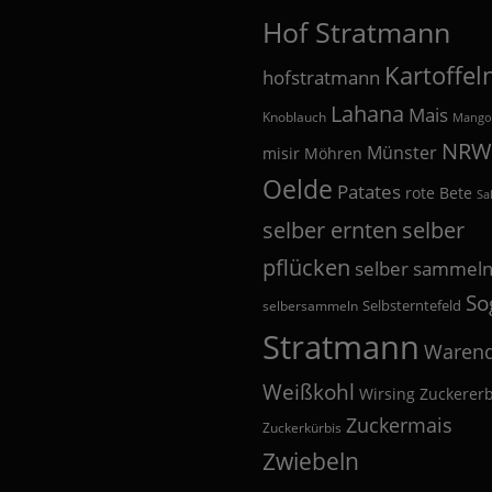
Hof Stratmann
Kartoffel
hofstratmann
Lahana
Mais
Knoblauch
Mango
NRW
Münster
misir
Möhren
Oelde
Patates
rote Bete
Sa
selber
selber ernten
pflücken
selber sammel
So
Selbsterntefeld
selbersammeln
Stratmann
Warend
Weißkohl
Wirsing
Zuckerer
Zuckermais
Zuckerkürbis
Zwiebeln