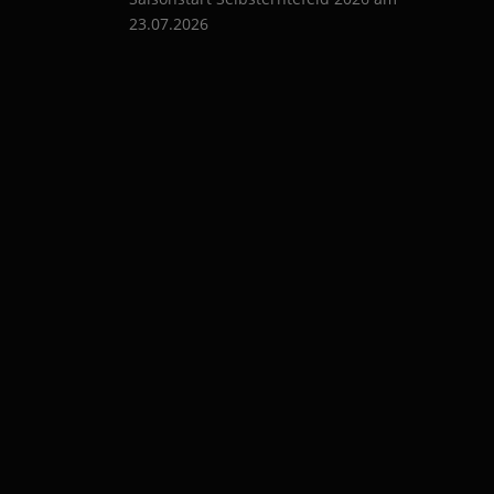
g
23.07.2026
a
t
i
o
n