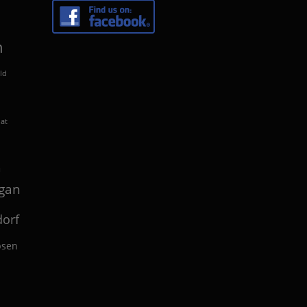
n
ld
lat
n
gan
orf
bsen