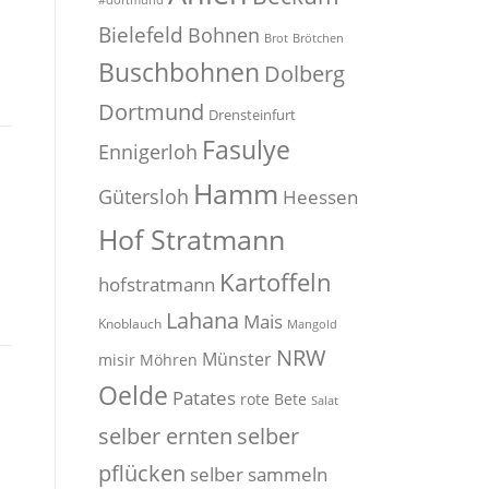
#dortmund
Bielefeld
Bohnen
Brot
Brötchen
Buschbohnen
Dolberg
Dortmund
Drensteinfurt
Fasulye
Ennigerloh
Hamm
Gütersloh
Heessen
Hof Stratmann
Kartoffeln
hofstratmann
Lahana
Mais
Knoblauch
Mangold
NRW
Münster
misir
Möhren
Oelde
Patates
rote Bete
Salat
selber
selber ernten
pflücken
selber sammeln